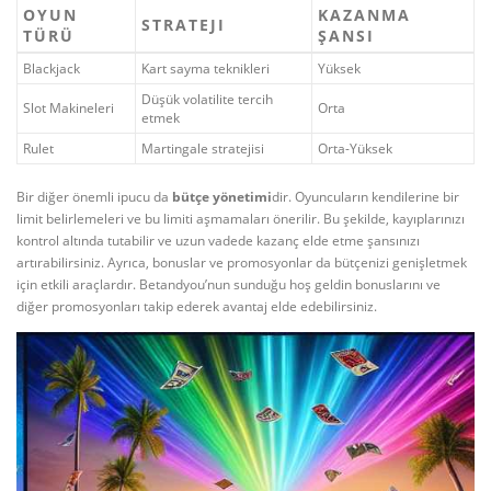
OYUN
KAZANMA
STRATEJI
TÜRÜ
ŞANSI
Blackjack
Kart sayma teknikleri
Yüksek
Düşük volatilite tercih
Slot Makineleri
Orta
etmek
Rulet
Martingale stratejisi
Orta-Yüksek
Bir diğer önemli ipucu da
bütçe yönetimi
dir. Oyuncuların kendilerine bir
limit belirlemeleri ve bu limiti aşmamaları önerilir. Bu şekilde, kayıplarınızı
kontrol altında tutabilir ve uzun vadede kazanç elde etme şansınızı
artırabilirsiniz. Ayrıca, bonuslar ve promosyonlar da bütçenizi genişletmek
için etkili araçlardır. Betandyou’nun sunduğu hoş geldin bonuslarını ve
diğer promosyonları takip ederek avantaj elde edebilirsiniz.