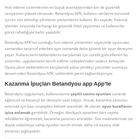
Hızlı ödeme sistemlerinin en büyük avantajlarından biri de güvenlik
seviyesinin yüksek olmasıdır. Betandyou APK, kullanıcı verilerini korumak
için en son teknoloji şifreleme yöntemlerini kullanır. Bu sayede, finansal
işlemler sırasında herhangi bir güvenlik ihlali yaşanmaz ve kullanıcılar
gönül rahatlığıyla bahis yapabilir.
Betandyou APK’nın sunduğu hızlı ödeme yöntemleri sayesinde oyuncular,
zamandan tasarruf ederken aynı zamanda daha güvenli bir oyun deneyimi
yaşar. Kullanıcıların beklentilerini karşılamak için sürekli güncellenen bu
sistemler, uygulamanın tercih edilme sebeplerinden sadece birkaçıdır.
Oyuncuların beklentilerini karşılamak adına yenilikçi çözümler sunmaya
devam eden Betandyou APK, sektördeki yerini sağlamlaştırıyor.
Kazanma İpuçları Betandyou app App’te
Betandyou uygulaması, kullanıcılarına
çeşitli casino oyunları
sunarak
eğlenceli ve kazançlı bir deneyim vaat ediyor. Ancak, kazanma şansınızı
artırmak için bazı stratejileri bilmek önemlidir. İlk olarak,
oyun kurallarını
iyice anlamak
gereklidir. Örneğin, blackjack oynarken kart sayma
tekniklerini öğrenmek, kazanma şansınızı artırabilir. Slot makinelerinde ise
düşük volatiliteye sahip oyunları tercih etmek, daha sık kazanç elde
etmenizi sağlayabilir.