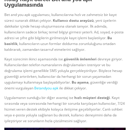
Uygulamasında
Bet and you apk uygulaması, kullanıcılarına hızlı ve zahmetsiz bir kayıt
süreci sunarak dikkat çekiyor.
Kullanıcı dostu arayüzü
, yeni üyelerin
dakikalar içinde hesap oluşturmasına olanak tanıyor. İlk adımda,
kullanıcıların sadece birkaç temel bilgiyi girmesi yeterli. Ad, soyad, e-posta
adresi ve şifre gibi bilgilerin girilmesiyle kayıt işlemi başlatılıyor.
Bu
basitlik
, kullanıcıların uzun formlar doldurma zorunluluğunu ortadan
kaldırarak, zamandan tasarruf etmelerini sağlıyor.
Kayıt sürecinin ikinci aşamasında ise
güvenlik önlemleri
devreye giriyor.
Kullanıcılardan telefon numaralarını doğrulamaları isteniyor ve bu
doğrulama işlemi genellikle SMS yoluyla gerçekleştiriliyor. Böylece hesap
güvenliği artırılırken, kullanıcılar da herhangi bir sorun yaşamadan
uygulamayı kullanmaya başlayabiliyorlar.
Bu aşama
, güvenliğe verdiği
önemi vurgulayan
Betandyou apk
ile dikkat çekiyor.
Uygulamanın sunduğu bir diğer avantaj ise
hızlı müşteri desteği
. Kayıt
sırasında veya sonrasında herhangi bir sorunla karşılaşan kullanıcılar, 7/24
hizmet veren destek ekibiyle kolayca iletişime geçebiliyorlar. Canlı sohbet
veya e-posta yoluyla sağlanan bu destek, kullanıcı deneyimini daha da
iyileştiriyor ve sorunların hızla çözülmesini sağlıyor.