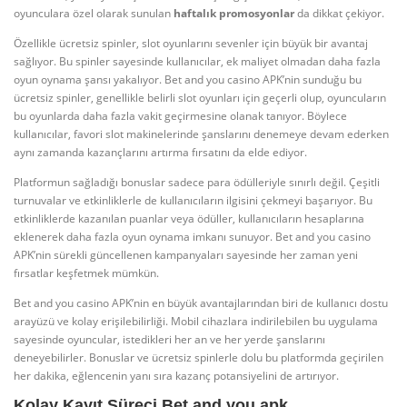
oyunculara özel olarak sunulan
haftalık promosyonlar
da dikkat çekiyor.
Özellikle ücretsiz spinler, slot oyunlarını sevenler için büyük bir avantaj
sağlıyor. Bu spinler sayesinde kullanıcılar, ek maliyet olmadan daha fazla
oyun oynama şansı yakalıyor. Bet and you casino APK’nin sunduğu bu
ücretsiz spinler, genellikle belirli slot oyunları için geçerli olup, oyuncuların
bu oyunlarda daha fazla vakit geçirmesine olanak tanıyor. Böylece
kullanıcılar, favori slot makinelerinde şanslarını denemeye devam ederken
aynı zamanda kazançlarını artırma fırsatını da elde ediyor.
Platformun sağladığı bonuslar sadece para ödülleriyle sınırlı değil. Çeşitli
turnuvalar ve etkinliklerle de kullanıcıların ilgisini çekmeyi başarıyor. Bu
etkinliklerde kazanılan puanlar veya ödüller, kullanıcıların hesaplarına
eklenerek daha fazla oyun oynama imkanı sunuyor. Bet and you casino
APK’nin sürekli güncellenen kampanyaları sayesinde her zaman yeni
fırsatlar keşfetmek mümkün.
Bet and you casino APK’nin en büyük avantajlarından biri de kullanıcı dostu
arayüzü ve kolay erişilebilirliği. Mobil cihazlara indirilebilen bu uygulama
sayesinde oyuncular, istedikleri her an ve her yerde şanslarını
deneyebilirler. Bonuslar ve ücretsiz spinlerle dolu bu platformda geçirilen
her dakika, eğlencenin yanı sıra kazanç potansiyelini de artırıyor.
Kolay Kayıt Süreci Bet and you apk