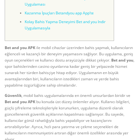
Uygulaması
Kazanma İpuçları Betandyou app App’te
Kolay Bahis Yapma Deneyimi Bet and you Indir
Uygulamasıyla
Bet and you APK
ile mobil cihazlar üzerinden bahis yapmak, kullanıcıların
eğlenceli ve kazançlı bir deneyim yaşamasını sağlıyor. Bu uygulama, geniş
oyun seçenekleri ve kullanıcı dostu arayüzüyle dikkat çekiyor.
Bet and you
,
spor bahislerinden casino oyunlarına kadar geniş bir yelpazede hizmet
sunarak her türden bahisçiye hitap ediyor. Uygulamanın en büyük
avantajlarından biri, kullanıcıların istedikleri zaman ve yerde bahis
yapabilme özgürlüğüne sahip olmalarıdır.
Güvenlik
, mobil bahis uygulamalarında en önemli unsurlardan biridir ve
Bet and you APK
bu konuda üst düzey önlemler alıyor. Kullanıcı bilgileri,
güçlü şifreleme teknolojileriyle korunurken, uygulama düzenli olarak
güncellenerek güvenlik açıklarının kapatılması sağlanıyor. Bu sayede,
kullanıcılar gönül rahatlığıyla bahis yapabiliyor ve kazançlarını
artırabiliyorlar. Ayrıca, hızlı para yatırma ve çekme seçenekleri de
kullanıcıların memnuniyetini artıran diğer önemli özellikler arasında yer
alıyor.