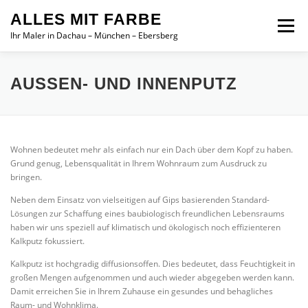
Zum
ALLES MIT FARBE
Inhalt
Menü
springen
Ihr Maler in Dachau – München – Ebersberg
STARTSEITE
UNSERE LEISTUNGEN
AUSSEN- UND INNENPUTZ
GALERIE & REFERENZEN
JOBS
Wohnen bedeutet mehr als einfach nur ein Dach über dem Kopf zu haben.
Grund genug, Lebensqualität in Ihrem Wohnraum zum Ausdruck zu
bringen.
Neben dem Einsatz von vielseitigen auf Gips basierenden Standard-
Lösungen zur Schaffung eines baubiologisch freundlichen Lebensraums
haben wir uns speziell auf klimatisch und ökologisch noch effizienteren
Kalkputz fokussiert.
Kalkputz ist hochgradig diffusionsoffen. Dies bedeutet, dass Feuchtigkeit in
großen Mengen aufgenommen und auch wieder abgegeben werden kann.
Damit erreichen Sie in Ihrem Zuhause ein gesundes und behagliches
Raum- und Wohnklima.