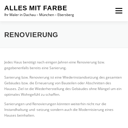
Zum
ALLES MIT FARBE
Inhalt
Menü
springen
Ihr Maler in Dachau – München – Ebersberg
STARTSEITE
UNSERE LEISTUNGEN
RENOVIERUNG
GALERIE & REFERENZEN
JOBS
Jedes Haus benötigt nach einigen Jahren eine Renovierung bzw.
gegebenenfalls bereits eine Sanierung.
Sanierung bzw. Renovierung ist eine Wiederinstandsetzung des gesamten
Gebäudes bzw. die Erneuerung von Bauteilen oder Abschnitten des
Hauses. Ziel ist die Wiederherstellung des Gebäudes ohne Mängel um ein
optimales Wohngefühl zu schaffen.
Sanierungen und Renovierungen könnten weiterhin nicht nur die
Instandhaltung und -setzung sondern auch die Modernisierung eines
Hauses beinhalten.