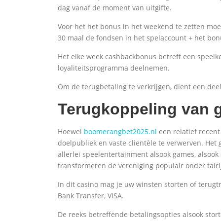
dag vanaf de moment van uitgifte.
Voor het het bonus in het weekend te zetten moet
30 maal de fondsen in het spelaccount + het bon
Het elke week cashbackbonus betreft een speelke
loyaliteitsprogramma deelnemen.
Om de terugbetaling te verkrijgen, dient een de
Terugkoppeling van 
Hoewel
boomerangbet2025.nl
een relatief recent
doelpubliek en vaste clientèle te verwerven. Het 
allerlei speelentertainment alsook games, alsook
transformeren de vereniging populair onder talri
In dit casino mag je uw winsten storten of terugt
Bank Transfer, VISA.
De reeks betreffende betalingsopties alsook stort