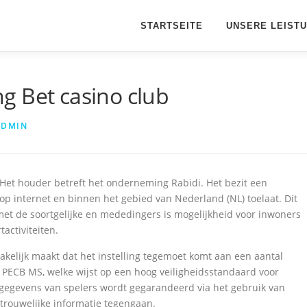
STARTSEITE
UNSERE LEIST
g Bet casino club
ADMIN
Het houder betreft het onderneming Rabidi. Het bezit een
n op internet en binnen het gebied van Nederland (NL) toelaat. Dit
met de soortgelijke en mededingers is mogelijkheid voor inwoners
activiteiten.
dzakelijk maakt dat het instelling tegemoet komt aan een aantal
js PECB MS, welke wijst op een hoog veiligheidsstandaard voor
 gegevens van spelers wordt gegarandeerd via het gebruik van
rtrouwelijke informatie tegengaan.