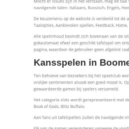
Mocht er issues zijn in het verstaan, mag de taal 
navolgende talen: Italiaans, Russisch, Engels, Hong
De keuzemenu op de website is verdeeld tot de 
Taalopties, Aanbevolen spellen, Feedback, Home, 
Alle spelinhoud bevindt zich bovenaan van de sit
gokautomaat ofwel een geschikt tafelspel om ontd
pagina, waardoor de gebruiker geen afgeleid raa
Kansspelen in Boome
Ten behoeve van bezoekers bij het speelclub wor
vrolijke sentimenten alsook een goed mood is. Op 
gewaardeerde games bij spelers verzameld.
Het categorie slots wordt gerepresenteerd met de
Book of Gods, Blitz Buffalo.
Aan fans uit tafelspellen zullen de navolgende int
Elk van de games verwonderen vanwege de vividitei