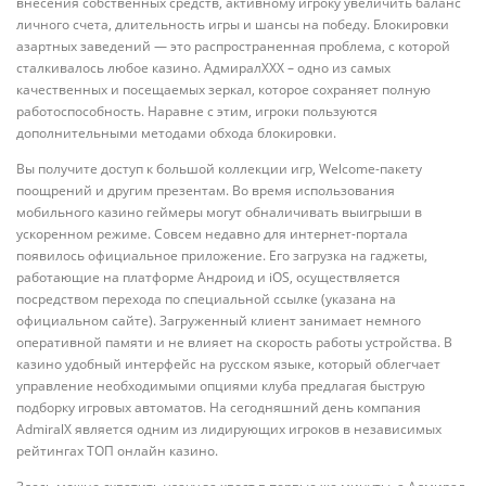
внесения собственных средств, активному игроку увеличить баланс
личного счета, длительность игры и шансы на победу. Блокировки
азартных заведений — это распространенная проблема, с которой
сталкивалось любое казино. АдмиралХХХ – одно из самых
качественных и посещаемых зеркал, которое сохраняет полную
работоспособность. Наравне с этим, игроки пользуются
дополнительными методами обхода блокировки.
Вы получите доступ к большой коллекции игр, Welcome-пакету
поощрений и другим презентам. Во время использования
мобильного казино геймеры могут обналичивать выигрыши в
ускоренном режиме. Совсем недавно для интернет-портала
появилось официальное приложение. Его загрузка на гаджеты,
работающие на платформе Андроид и iOS, осуществляется
посредством перехода по специальной ссылке (указана на
официальном сайте). Загруженный клиент занимает немного
оперативной памяти и не влияет на скорость работы устройства. В
казино удобный интерфейс на русском языке, который облегчает
управление необходимыми опциями клуба предлагая быструю
подборку игровых автоматов. На сегодняшний день компания
AdmiralX является одним из лидирующих игроков в независимых
рейтингах ТОП онлайн казино.