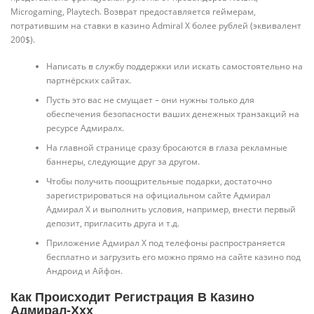
Microgaming, Playtech. Возврат предоставляется геймерам,
потратившим на ставки в казино Admiral X более рублей (эквивалент
200$).
Написать в службу поддержки или искать самостоятельно на
партнёрских сайтах.
Пусть это вас не смущает – они нужны только для
обеспечения безопасности ваших денежных транзакций на
ресурсе Адмиралх.
На главной странице сразу бросаются в глаза рекламные
баннеры, следующие друг за другом.
Чтобы получить поощрительные подарки, достаточно
зарегистрироваться на официальном сайте Адмирал
Адмирал Х и выполнить условия, например, внести первый
депозит, пригласить друга и т.д.
Приложение Адмирал Х под телефоны распространяется
бесплатно и загрузить его можно прямо на сайте казино под
Андроид и Айфон.
Как Происходит Регистрация В Казино
Адмирал-Ххх