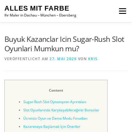
Zum
ALLES MIT FARBE
Inhalt
Menü
springen
Ihr Maler in Dachau – München – Ebersberg
STARTSEITE
UNSERE LEISTUNGEN
Buyuk Kazanclar Icin Sugar-Rush Slot
Oyunlari Mumkun mu?
GALERIE & REFERENZEN
JOBS
VERÖFFENTLICHT AM
27. MAI 2026
VON
KRIS
Content
Sugar-Rush Slot Oynanışının Ayrıntıları
Slot Oyunlarında Karşılaşabileceğiniz Bonuslar
Ücretsiz Oyun ve Demo Modu Fırsatları
Kazanmaya Başlamak İçin Öneriler