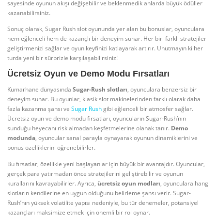
sayesinde oyunun akışı değişebilir ve beklenmedik anlarda büyük ödüller
kazanabilirsiniz.
Sonuç olarak, Sugar Rush slot oyununda yer alan bu bonuslar, oyunculara
hem eğlenceli hem de kazançlı bir deneyim sunar. Her biri farklı stratejiler
geliştirmenizi sağlar ve oyun keyfinizi katlayarak artırır. Unutmayın ki her
turda yeni bir sürprizle karşılaşabilirsiniz!
Ücretsiz Oyun ve Demo Modu Fırsatları
Kumarhane dünyasında
Sugar-Rush slotları
, oyunculara benzersiz bir
deneyim sunar. Bu oyunlar, klasik slot makinelerinden farklı olarak daha
fazla kazanma şansı ve
Sugar Rush
gibi eğlenceli bir atmosfer sağlar.
Ücretsiz oyun ve demo modu fırsatları, oyuncuların Sugar-Rush’nın
sunduğu heyecanı risk almadan keşfetmelerine olanak tanır.
Demo
modunda
, oyuncular sanal parayla oynayarak oyunun dinamiklerini ve
bonus özelliklerini öğrenebilirler.
Bu fırsatlar, özellikle yeni başlayanlar için büyük bir avantajdır. Oyuncular,
gerçek para yatırmadan önce stratejilerini geliştirebilir ve oyunun
kurallarını kavrayabilirler. Ayrıca,
ücretsiz oyun modları
, oyunculara hangi
slotların kendilerine en uygun olduğunu belirleme şansı verir. Sugar-
Rush’nın yüksek volatilite yapısı nedeniyle, bu tür denemeler, potansiyel
kazançları maksimize etmek için önemli bir rol oynar.