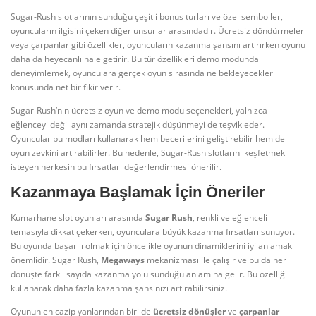
Sugar-Rush slotlarının sunduğu çeşitli bonus turları ve özel semboller,
oyuncuların ilgisini çeken diğer unsurlar arasındadır. Ücretsiz döndürmeler
veya çarpanlar gibi özellikler, oyuncuların kazanma şansını artırırken oyunu
daha da heyecanlı hale getirir. Bu tür özellikleri demo modunda
deneyimlemek, oyunculara gerçek oyun sırasında ne bekleyecekleri
konusunda net bir fikir verir.
Sugar-Rush’nın ücretsiz oyun ve demo modu seçenekleri, yalnızca
eğlenceyi değil aynı zamanda stratejik düşünmeyi de teşvik eder.
Oyuncular bu modları kullanarak hem becerilerini geliştirebilir hem de
oyun zevkini artırabilirler. Bu nedenle, Sugar-Rush slotlarını keşfetmek
isteyen herkesin bu fırsatları değerlendirmesi önerilir.
Kazanmaya Başlamak İçin Öneriler
Kumarhane slot oyunları arasında
Sugar Rush
, renkli ve eğlenceli
temasıyla dikkat çekerken, oyunculara büyük kazanma fırsatları sunuyor.
Bu oyunda başarılı olmak için öncelikle oyunun dinamiklerini iyi anlamak
önemlidir. Sugar Rush,
Megaways
mekanizması ile çalışır ve bu da her
dönüşte farklı sayıda kazanma yolu sunduğu anlamına gelir. Bu özelliği
kullanarak daha fazla kazanma şansınızı artırabilirsiniz.
Oyunun en cazip yanlarından biri de
ücretsiz dönüşler
ve
çarpanlar