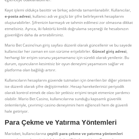
Kayıt işlemi oldukça basittir ve birkaç adımda tamamlanabilir. Kullanıcılar,
e-posta adresi
, kullanıcı adı ve güçlü bir şifre belirleyerek hesaplarını
oluşturabilirler. Şifrenizin karmaşık ve tahmin edilmesi zor olmasına dikkat
etmelisiniz. Ayrıca, iki faktörlü kimlik doğrulama seçeneği ile hesabınızın
güvenliğini daha da artırabilirsiniz.
Mario Bet Casino’nun giriş sayfası düzenli olarak güncellenir ve bu sayede
kullanıcılar her zaman en son sürüme erişebilirler.
Güncel giriş adresi
,
herhangi bir erişim sorunu yaşamamanız için sürekli olarak yenilenir. Bu
durum, oyuncuların kesintisiz bir oyun deneyimi yaşamasını sağlar ve
platforma olan bağlılığı artırır.
Kullanıcıların hesaplarını güvende tutmaları için önerilen bir diğer yöntem
ise düzenli olarak şifre değiştirmektir. Hesap hareketlerinizi periyodik
olarak kontrol etmek de olası bir yetkisiz erişimi tespit etmenize yardımcı
olabilir. Mario Bet Casino, kullanıcılarına sunduğu kapsamlı güvenlik
önlemleriyle, çevrimiçi casino deneyimini hem eğlenceli hem de güvenli
hale getiriyor.
Para Çekme ve Yatırma Yöntemleri
Mariobet, kullanıcılarına
çeşitli para çekme ve yatırma yöntemleri