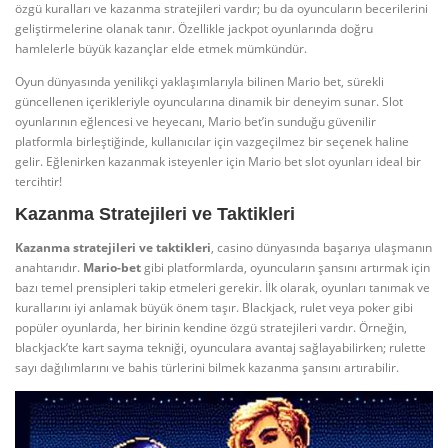
özgü kuralları ve kazanma stratejileri vardır; bu da oyuncuların becerilerini
geliştirmelerine olanak tanır. Özellikle jackpot oyunlarında doğru
hamlelerle büyük kazançlar elde etmek mümkündür.
Oyun dünyasında yenilikçi yaklaşımlarıyla bilinen Mario bet, sürekli
güncellenen içerikleriyle oyuncularına dinamik bir deneyim sunar. Slot
oyunlarının eğlencesi ve heyecanı, Mario bet’in sunduğu güvenilir
platformla birleştiğinde, kullanıcılar için vazgeçilmez bir seçenek haline
gelir. Eğlenirken kazanmak isteyenler için Mario bet slot oyunları ideal bir
tercihtir!
Kazanma Stratejileri ve Taktikleri
Kazanma stratejileri ve taktikleri
, casino dünyasında başarıya ulaşmanın
anahtarıdır.
Mario-bet
gibi platformlarda, oyuncuların şansını artırmak için
bazı temel prensipleri takip etmeleri gerekir. İlk olarak, oyunları tanımak ve
kurallarını iyi anlamak büyük önem taşır. Blackjack, rulet veya poker gibi
popüler oyunlarda, her birinin kendine özgü stratejileri vardır. Örneğin,
blackjack’te kart sayma tekniği, oyunculara avantaj sağlayabilirken; rulette
sayı dağılımlarını ve bahis türlerini bilmek kazanma şansını artırabilir.