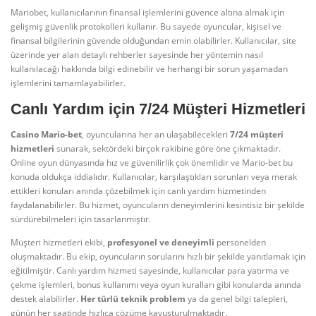
Mariobet, kullanıcılarının finansal işlemlerini güvence altına almak için
gelişmiş güvenlik protokolleri kullanır. Bu sayede oyuncular, kişisel ve
finansal bilgilerinin güvende olduğundan emin olabilirler. Kullanıcılar, site
üzerinde yer alan detaylı rehberler sayesinde her yöntemin nasıl
kullanılacağı hakkında bilgi edinebilir ve herhangi bir sorun yaşamadan
işlemlerini tamamlayabilirler.
Canlı Yardım için 7/24 Müşteri Hizmetleri
Casino Mario-bet
, oyuncularına her an ulaşabilecekleri
7/24 müşteri
hizmetleri
sunarak, sektördeki birçok rakibine göre öne çıkmaktadır.
Online oyun dünyasında hız ve güvenilirlik çok önemlidir ve Mario-bet bu
konuda oldukça iddialıdır. Kullanıcılar, karşılaştıkları sorunları veya merak
ettikleri konuları anında çözebilmek için canlı yardım hizmetinden
faydalanabilirler. Bu hizmet, oyuncuların deneyimlerini kesintisiz bir şekilde
sürdürebilmeleri için tasarlanmıştır.
Müşteri hizmetleri ekibi,
profesyonel ve deneyimli
personelden
oluşmaktadır. Bu ekip, oyuncuların sorularını hızlı bir şekilde yanıtlamak için
eğitilmiştir. Canlı yardım hizmeti sayesinde, kullanıcılar para yatırma ve
çekme işlemleri, bonus kullanımı veya oyun kuralları gibi konularda anında
destek alabilirler.
Her türlü teknik problem
ya da genel bilgi talepleri,
günün her saatinde hızlıca çözüme kavuşturulmaktadır.