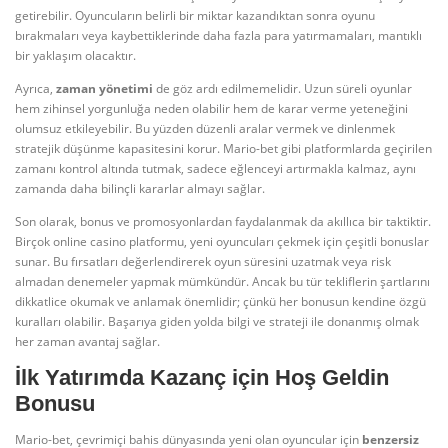
getirebilir. Oyuncuların belirli bir miktar kazandıktan sonra oyunu
bırakmaları veya kaybettiklerinde daha fazla para yatırmamaları, mantıklı
bir yaklaşım olacaktır.
Ayrıca,
zaman yönetimi
de göz ardı edilmemelidir. Uzun süreli oyunlar
hem zihinsel yorgunluğa neden olabilir hem de karar verme yeteneğini
olumsuz etkileyebilir. Bu yüzden düzenli aralar vermek ve dinlenmek
stratejik düşünme kapasitesini korur. Mario-bet gibi platformlarda geçirilen
zamanı kontrol altında tutmak, sadece eğlenceyi artırmakla kalmaz, aynı
zamanda daha bilinçli kararlar almayı sağlar.
Son olarak, bonus ve promosyonlardan faydalanmak da akıllıca bir taktiktir.
Birçok online casino platformu, yeni oyuncuları çekmek için çeşitli bonuslar
sunar. Bu fırsatları değerlendirerek oyun süresini uzatmak veya risk
almadan denemeler yapmak mümkündür. Ancak bu tür tekliflerin şartlarını
dikkatlice okumak ve anlamak önemlidir; çünkü her bonusun kendine özgü
kuralları olabilir. Başarıya giden yolda bilgi ve strateji ile donanmış olmak
her zaman avantaj sağlar.
İlk Yatırımda Kazanç için Hoş Geldin
Bonusu
Mario-bet, çevrimiçi bahis dünyasında yeni olan oyuncular için
benzersiz