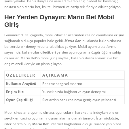
şansı yakalar. Bahis dünyasına yeni adım atanlar için ideal bir başlangıç
noktası olan Mario-bet, kaliteli hizmeti ve cazip teklifleriyle dikkat çekiyor.
Her Yerden Oynayın: Mario Bet Mobil
Giriş
Günümüz dijital çağında, mobil cihazlar üzerinden casino oyunlarına erişim
sağlamak oldukça popüler hale geldi.
Mario Bet
, bu alanda kullanıcılarına
benzersiz bir deneyim sunarak dikkat çekiyor. Mobil uyumlu platformu
sayesinde, kullanıcılar diledikleri yerden oyun oynama özgürlüğüne sahip
oluyorlar. Mario Bet’in mobil giriş sayfası, kullanıcı dostu arayüzü ve hızlı
erişim özellikleriyle ön plana çıkıyor.
ÖZELLIKLER
AÇIKLAMA
Kullanıcı Arayüzü
Basit ve sezgisel tasarım
Erişim Hızı
Yüksek hızda bağlantı ve oyun deneyimi
Oyun Çeşitliliği
Slotlardan canlı casinoya geniş oyun yelpazesi
Mobil cihazlarla uyumlu olması, oyuncuların hareket halindeyken bile en
sevdikleri casino oyunlarını oynamalarına olanak tanıyor. İster otobüste,
ister parkta olun;
Mario Bet
, internet bağlantınız olduğu sürece yanınızda.