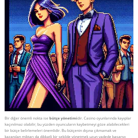
Bir diğer önemli nokta ise
bütçe yönetimi
dir. Casino oyunlarında kayıplar
kaçınılmaz olabilir; bu yüzden oyuncuların kaybetmeyi göze alabilecekleri
bir bütçe belirlemeleri önemlidir. Bu bütçenin dışına çıkmamak ve
kazanılan miktarı da dikkatli bir şekilde yönetmek uzun vadede başarıyı