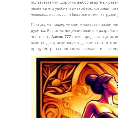
пользователям широкий выбор азартных развл
является его удобный интерфейс, который поз
понятная навигация
и быстрое время загрузки
Платформа поддерживает множество различных 
рулетка. Все игры лицензированы и разработа
честность.
Азино 777
также предлагает уникал
пакетов до фриспинов, что делает старт в эт
предусмотрена программа лояльности с возмо