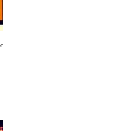
а
ет
,