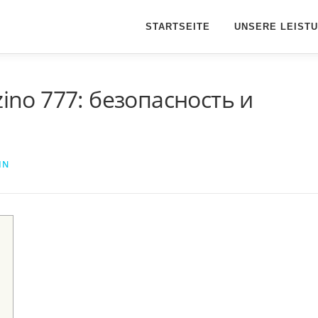
STARTSEITE
UNSERE LEIST
no 777: безопасность и
IN