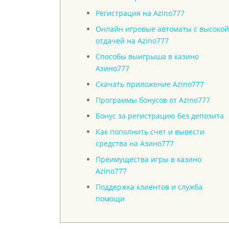
Регистрация на Azino777
Онлайн игровые автоматы с высокой
отдачей на Azino777
Способы выигрыша в казино
Азино777
Скачать приложение Azino777
Программы бонусов от Azino777
Бонус за регистрацию без депозита
Как пополнить счет и вывести
средства на Азино777
Преимущества игры в казино
Azino777
Поддержка клиентов и служба
помощи