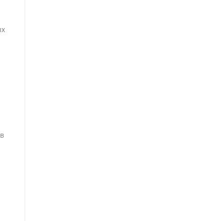
ых
 в