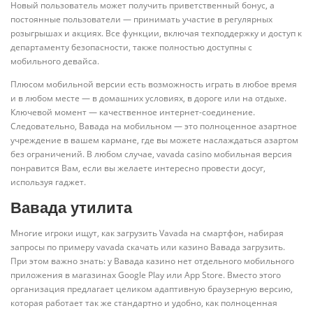
Новый пользователь может получить приветственный бонус, а
постоянные пользователи — принимать участие в регулярных
розыгрышах и акциях. Все функции, включая техподдержку и доступ к
департаменту безопасности, также полностью доступны с
мобильного девайса.
Плюсом мобильной версии есть возможность играть в любое время
и в любом месте — в домашних условиях, в дороге или на отдыхе.
Ключевой момент — качественное интернет-соединение.
Следовательно, Вавада на мобильном — это полноценное азартное
учреждение в вашем кармане, где вы можете наслаждаться азартом
без ограничений. В любом случае, vavada casino мобильная версия
понравится Вам, если вы желаете интересно провести досуг,
используя гаджет.
Вавада утилита
Многие игроки ищут, как загрузить Vavada на смартфон, набирая
запросы по примеру vavada скачать или казино Вавада загрузить.
При этом важно знать: у Вавада казино нет отдельного мобильного
приложения в магазинах Google Play или App Store. Вместо этого
организация предлагает целиком адаптивную браузерную версию,
которая работает так же стандартно и удобно, как полноценная