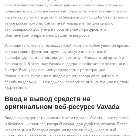
Она отвечает за защиту личных данных и финансовых операций
пользователей. Если вы заметили подозрительную активность или
стремитесь уточнить детали по безопасности, служба безопасности
также может помочь. Контактный номер и email для связи с
техподдержкой доступны на оригинальном ресурсе, что
обеспечивает оперативное решение вопросов.
Установить контакт с техподдержкой можно в любое удобное время,
так как сервис функционирует круглосуточно. Быстрая и
квалифицированная помощь делает игру в Вавада комфортной и
безопасной. В этом году Vavada поддержка работает эффективно и
быстро. Если у вас возникнут трудности с регистрацией,
пополнением счета или выводом денег, всегда обращайтесь в
службу поддержки — менеджеры помогут решить ситуацию в целом
эффективно.
Ввод и вывод средств на
оригинальном веб-ресурсе Vavada
Ввод и вывод денег на оригинальном портале Vavada — это простой
и безопасный процесс, который создан для удобства игроков. После
регистрации в Вавада и создания профиля каждый азартный
участник может пополнить свой игровой счет с помощью различных