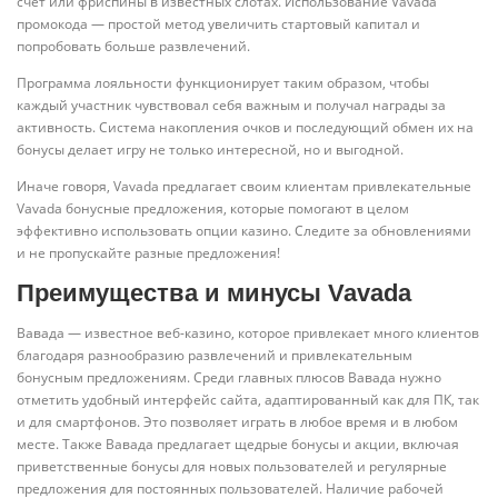
счет или фриспины в известных слотах. Использование Vavada
промокода — простой метод увеличить стартовый капитал и
попробовать больше развлечений.
Программа лояльности функционирует таким образом, чтобы
каждый участник чувствовал себя важным и получал награды за
активность. Система накопления очков и последующий обмен их на
бонусы делает игру не только интересной, но и выгодной.
Иначе говоря, Vavada предлагает своим клиентам привлекательные
Vavada бонусные предложения, которые помогают в целом
эффективно использовать опции казино. Следите за обновлениями
и не пропускайте разные предложения!
Преимущества и минусы Vavada
Вавада — известное веб-казино, которое привлекает много клиентов
благодаря разнообразию развлечений и привлекательным
бонусным предложениям. Среди главных плюсов Вавада нужно
отметить удобный интерфейс сайта, адаптированный как для ПК, так
и для смартфонов. Это позволяет играть в любое время и в любом
месте. Также Вавада предлагает щедрые бонусы и акции, включая
приветственные бонусы для новых пользователей и регулярные
предложения для постоянных пользователей. Наличие рабочей