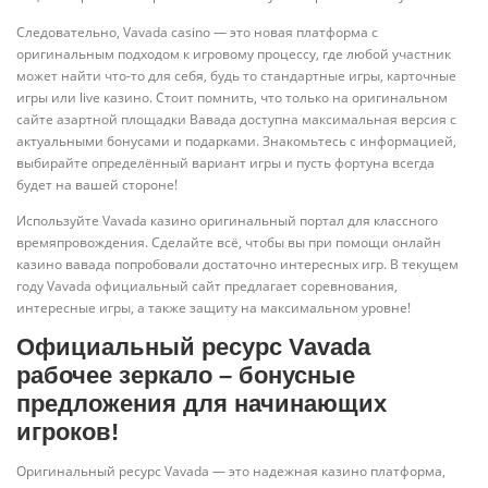
Следовательно, Vavada casino — это новая платформа с
оригинальным подходом к игровому процессу, где любой участник
может найти что-то для себя, будь то стандартные игры, карточные
игры или live казино. Стоит помнить, что только на оригинальном
сайте азартной площадки Вавада доступна максимальная версия с
актуальными бонусами и подарками. Знакомьтесь с информацией,
выбирайте определённый вариант игры и пусть фортуна всегда
будет на вашей стороне!
Используйте Vavada казино оригинальный портал для классного
времяпровождения. Сделайте всё, чтобы вы при помощи онлайн
казино вавада попробовали достаточно интересных игр. В текущем
году Vavada официальный сайт предлагает соревнования,
интересные игры, а также защиту на максимальном уровне!
Официальный ресурс Vavada
рабочее зеркало – бонусные
предложения для начинающих
игроков!
Оригинальный ресурс Vavada — это надежная казино платформа,