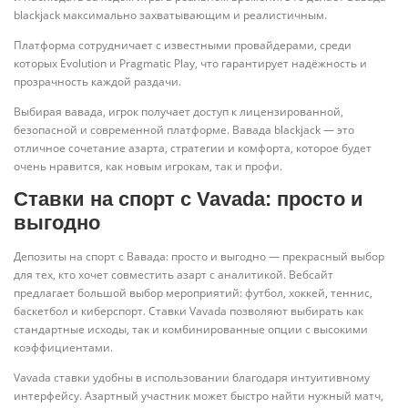
blackjack максимально захватывающим и реалистичным.
Платформа сотрудничает с известными провайдерами, среди
которых Evolution и Pragmatic Play, что гарантирует надёжность и
прозрачность каждой раздачи.
Выбирая вавада, игрок получает доступ к лицензированной,
безопасной и современной платформе. Вавада blackjack — это
отличное сочетание азарта, стратегии и комфорта, которое будет
очень нравится, как новым игрокам, так и профи.
Ставки на спорт с Vavada: просто и
выгодно
Депозиты на спорт с Вавада: просто и выгодно — прекрасный выбор
для тех, кто хочет совместить азарт с аналитикой. Вебсайт
предлагает большой выбор мероприятий: футбол, хоккей, теннис,
баскетбол и киберспорт. Ставки Vavada позволяют выбирать как
стандартные исходы, так и комбинированные опции с высокими
коэффициентами.
Vavada ставки удобны в использовании благодаря интуитивному
интерфейсу. Азартный участник может быстро найти нужный матч,