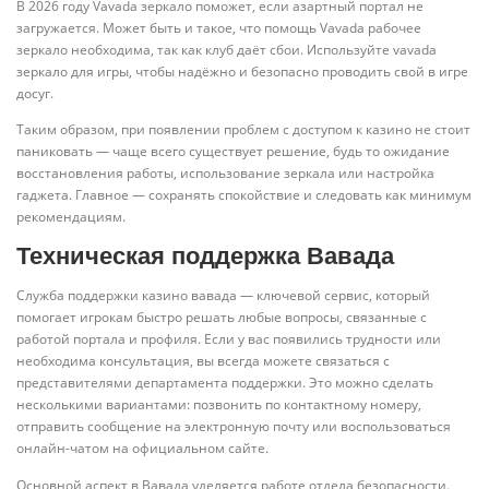
В 2026 году Vavada зеркало поможет, если азартный портал не
загружается. Может быть и такое, что помощь Vavada рабочее
зеркало необходима, так как клуб даёт сбои. Используйте vavada
зеркало для игры, чтобы надёжно и безопасно проводить свой в игре
досуг.
Таким образом, при появлении проблем с доступом к казино не стоит
паниковать — чаще всего существует решение, будь то ожидание
восстановления работы, использование зеркала или настройка
гаджета. Главное — сохранять спокойствие и следовать как минимум
рекомендациям.
Техническая поддержка Вавада
Служба поддержки казино вавада — ключевой сервис, который
помогает игрокам быстро решать любые вопросы, связанные с
работой портала и профиля. Если у вас появились трудности или
необходима консультация, вы всегда можете связаться с
представителями департамента поддержки. Это можно сделать
несколькими вариантами: позвонить по контактному номеру,
отправить сообщение на электронную почту или воспользоваться
онлайн-чатом на официальном сайте.
Основной аспект в Вавада уделяется работе отдела безопасности.