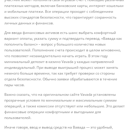
платежных методов, включая банковские карты, интернет кошельки
и мобильные платежи. Все операции проходят с соблюдением
высоких стандартов безопасности, что гарантирует сохранность
личных данных и финансов.
Для ввода финансовых активов есть шанс выбрать комфортный
вариант оплаты, указать сумму и подтвердить перевод. «Вавада как
пополнить баланс» – вопрос у большого количества новых
пользователей. Пополнение счета происходит в целом мгновенно,
что позволяет незамедлительно начать играть. В этом году
минимальный депозит в казино Vavada у каждых направлений
индивидуальный. При выводе выигрышей процесс может занять
немного больше времени, так как требует проверки со стороны
отдела безопасности. Обычно заявки обрабатываются в течение
пары часов.
Важно сказать, что на оригинальном сайте Vavada установлены
прозрачные условия по минимальным и максимальным суммам
операций, а также комиссии отсутствуют или небольшие. Это делает
финансовые операции комфортными и выгодными для
пользователей.
Иначе говоря, ввод и вывод средств на Вавада — это удобный,