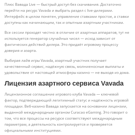
Плюс Вавада Live — быстрый доступ без скачивания. Достаточно
перейти на ресурс Vavada и выбрать раздел с live-дилерами.
Интерфейс в целом понятен, управление ставками простое, а ставки
доступны как начинающим, так и опытным азартным участникам.
Все сессии проходят честно: в отличие от азартных аппаратов, тут не
используется генератор случайных чисел — исход зависит от
фактических действий дилера. Это придаёт игровому процессу
доверия и азарта.
Выбирая лайв игры Vavada, азартный участник получает
качественный сервис, надёжную связь, молниеносные выплаты и
удовольствие от настоящей атмосферы казино — не выходя из дома.
Лицензия азартного сервиса Vavada
Лицензионное соглашение игрового клуба Vavada — ключевой
фактор, подтверждающий легитимный статус и надёжность игровой
площадки. Веб-казино Вавада запускается на основании лицензии,
выданной международным органом Curacao eGaming. Это говорит о
том, что все процессы на ресурсе соответствуют международным
параметрам, а деятельность контролируется и проверяется
официальными институциями.