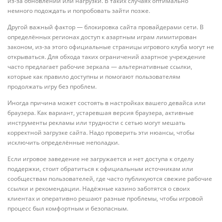
из-за обновлений или нагрузки. В таких случаях оптимально
немного подождать и попробовать зайти позже.
Другой важный фактор — блокировка сайта провайдерами сети. В
определённых регионах доступ к азартным играм лимитирован
законом, из-за этого официальные страницы игрового клуба могут не
открываться. Для обхода таких ограничений азартное учреждение
часто предлагает рабочие зеркала — альтернативные ссылки,
которые как правило доступны и помогают пользователям
продолжать игру без проблем.
Иногда причина может состоять в настройках вашего девайса или
браузера. Как вариант, устаревшая версия браузера, активные
инструменты рекламы или трудности с сетью могут мешать
корректной загрузке сайта. Надо проверить эти нюансы, чтобы
исключить определённые неполадки.
Если игровое заведение не загружается и нет доступа к отделу
поддержки, стоит обратиться к официальным источникам или
сообществам пользователей, где часто публикуются свежие рабочие
ссылки и рекомендации. Надёжные казино заботятся о своих
клиентах и оперативно решают разные проблемы, чтобы игровой
процесс был комфортным и безопасным.