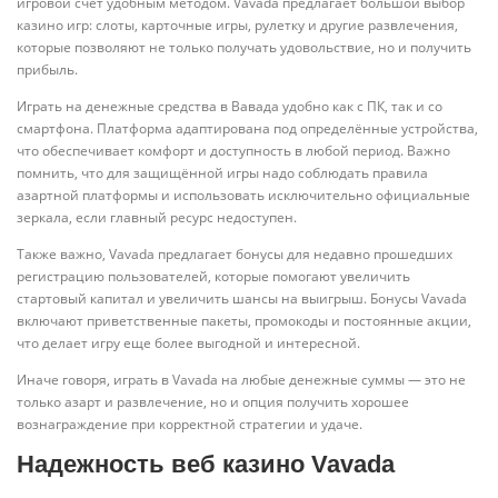
игровой счет удобным методом. Vavada предлагает большой выбор
казино игр: слоты, карточные игры, рулетку и другие развлечения,
которые позволяют не только получать удовольствие, но и получить
прибыль.
Играть на денежные средства в Вавада удобно как с ПК, так и со
смартфона. Платформа адаптирована под определённые устройства,
что обеспечивает комфорт и доступность в любой период. Важно
помнить, что для защищённой игры надо соблюдать правила
азартной платформы и использовать исключительно официальные
зеркала, если главный ресурс недоступен.
Также важно, Vavada предлагает бонусы для недавно прошедших
регистрацию пользователей, которые помогают увеличить
стартовый капитал и увеличить шансы на выигрыш. Бонусы Vavada
включают приветственные пакеты, промокоды и постоянные акции,
что делает игру еще более выгодной и интересной.
Иначе говоря, играть в Vavada на любые денежные суммы — это не
только азарт и развлечение, но и опция получить хорошее
вознаграждение при корректной стратегии и удаче.
Надежность веб казино Vavada