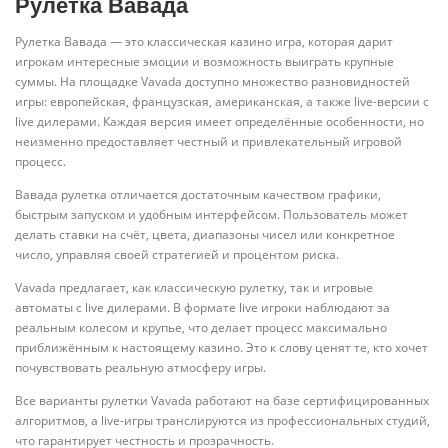
Рулетка Вавада
Рулетка Вавада — это классическая казино игра, которая дарит
игрокам интересные эмоции и возможность выиграть крупные
суммы. На площадке Vavada доступно множество разновидностей
игры: европейская, французская, американская, а также live-версии с
live дилерами. Каждая версия имеет определённые особенности, но
неизменно предоставляет честный и привлекательный игровой
процесс.
Вавада рулетка отличается достаточным качеством графики,
быстрым запуском и удобным интерфейсом. Пользователь может
делать ставки на счёт, цвета, диапазоны чисел или конкретное
число, управляя своей стратегией и процентом риска.
Vavada предлагает, как классическую рулетку, так и игровые
автоматы с live дилерами. В формате live игроки наблюдают за
реальным колесом и крупье, что делает процесс максимально
приближённым к настоящему казино. Это к слову ценят те, кто хочет
почувствовать реальную атмосферу игры.
Все варианты рулетки Vavada работают на базе сертифицированных
алгоритмов, а live-игры транслируются из профессиональных студий,
что гарантирует честность и прозрачность.