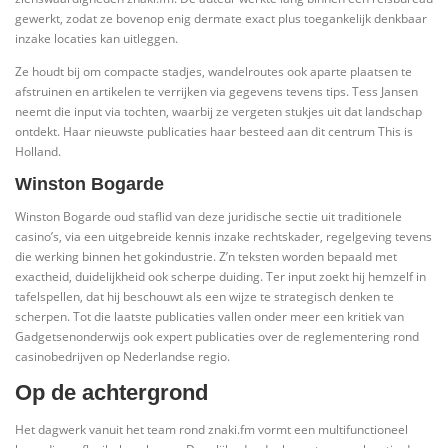
gewerkt, zodat ze bovenop enig dermate exact plus toegankelijk denkbaar
inzake locaties kan uitleggen.
Ze houdt bij om compacte stadjes, wandelroutes ook aparte plaatsen te
afstruinen en artikelen te verrijken via gegevens tevens tips. Tess Jansen
neemt die input via tochten, waarbij ze vergeten stukjes uit dat landschap
ontdekt. Haar nieuwste publicaties haar besteed aan dit centrum This is
Holland.
Winston Bogarde
Winston Bogarde oud staflid van deze juridische sectie uit traditionele
casino’s, via een uitgebreide kennis inzake rechtskader, regelgeving tevens
die werking binnen het gokindustrie. Z’n teksten worden bepaald met
exactheid, duidelijkheid ook scherpe duiding. Ter input zoekt hij hemzelf in
tafelspellen, dat hij beschouwt als een wijze te strategisch denken te
scherpen. Tot die laatste publicaties vallen onder meer een kritiek van
Gadgetsenonderwijs ook expert publicaties over de reglementering rond
casinobedrijven op Nederlandse regio.
Op de achtergrond
Het dagwerk vanuit het team rond znaki.fm vormt een multifunctioneel