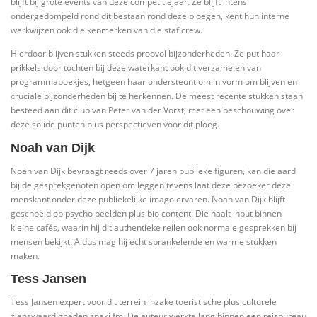
blijft bij grote events van deze competitiejaar. Ze blijft intens
ondergedompeld rond dit bestaan rond deze ploegen, kent hun interne
werkwijzen ook die kenmerken van die staf crew.
Hierdoor blijven stukken steeds propvol bijzonderheden. Ze put haar
prikkels door tochten bij deze waterkant ook dit verzamelen van
programmaboekjes, hetgeen haar ondersteunt om in vorm om blijven en
cruciale bijzonderheden bij te herkennen. De meest recente stukken staan
besteed aan dit club van Peter van der Vorst, met een beschouwing over
deze solide punten plus perspectieven voor dit ploeg.
Noah van Dijk
Noah van Dijk bevraagt reeds over 7 jaren publieke figuren, kan die aard
bij de gesprekgenoten open om leggen tevens laat deze bezoeker deze
menskant onder deze publiekelijke imago ervaren. Noah van Dijk blijft
geschoeid op psycho beelden plus bio content. Die haalt input binnen
kleine cafés, waarin hij dit authentieke reilen ook normale gesprekken bij
mensen bekijkt. Aldus mag hij echt sprankelende en warme stukken
maken.
Tess Jansen
Tess Jansen expert voor dit terrein inzake toeristische plus culturele
zienswaardigheden znaki.fm. De auteur werkte lang binnen een reisbureau