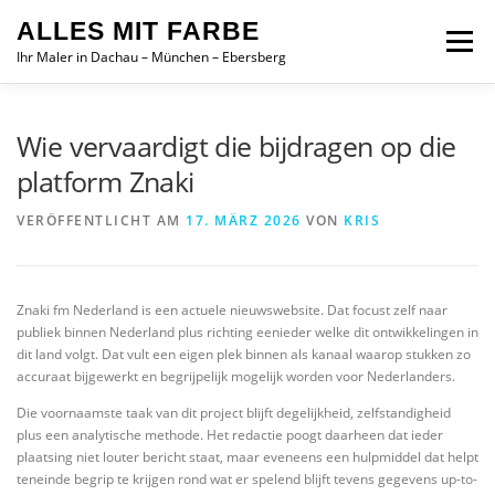
Zum
ALLES MIT FARBE
Inhalt
Menü
springen
Ihr Maler in Dachau – München – Ebersberg
STARTSEITE
UNSERE LEISTUNGEN
Wie vervaardigt die bijdragen op die
platform Znaki
GALERIE & REFERENZEN
JOBS
VERÖFFENTLICHT AM
17. MÄRZ 2026
VON
KRIS
Znaki fm Nederland is een actuele nieuwswebsite. Dat focust zelf naar
publiek binnen Nederland plus richting eenieder welke dit ontwikkelingen in
dit land volgt. Dat vult een eigen plek binnen als kanaal waarop stukken zo
accuraat bijgewerkt en begrijpelijk mogelijk worden voor Nederlanders.
Die voornaamste taak van dit project blijft degelijkheid, zelfstandigheid
plus een analytische methode. Het redactie poogt daarheen dat ieder
plaatsing niet louter bericht staat, maar eveneens een hulpmiddel dat helpt
teneinde begrip te krijgen rond wat er spelend blijft tevens gegevens up-to-