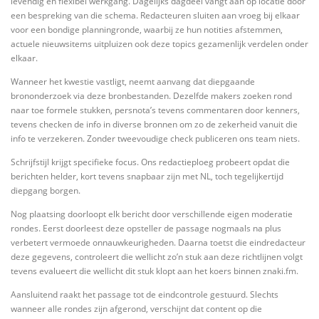
levendig en flexibel werkgang. Dagelijks dagdeel vangt aan op locatie door
een bespreking van die schema. Redacteuren sluiten aan vroeg bij elkaar
voor een bondige planningronde, waarbij ze hun notities afstemmen,
actuele nieuwsitems uitpluizen ook deze topics gezamenlijk verdelen onder
elkaar.
Wanneer het kwestie vastligt, neemt aanvang dat diepgaande
brononderzoek via deze bronbestanden. Dezelfde makers zoeken rond
naar toe formele stukken, persnota’s tevens commentaren door kenners,
tevens checken de info in diverse bronnen om zo de zekerheid vanuit die
info te verzekeren. Zonder tweevoudige check publiceren ons team niets.
Schrijfstijl krijgt specifieke focus. Ons redactieploeg probeert opdat die
berichten helder, kort tevens snapbaar zijn met NL, toch tegelijkertijd
diepgang borgen.
Nog plaatsing doorloopt elk bericht door verschillende eigen moderatie
rondes. Eerst doorleest deze opsteller de passage nogmaals na plus
verbetert vermoede onnauwkeurigheden. Daarna toetst die eindredacteur
deze gegevens, controleert die wellicht zo’n stuk aan deze richtlijnen volgt
tevens evalueert die wellicht dit stuk klopt aan het koers binnen znaki.fm.
Aansluitend raakt het passage tot de eindcontrole gestuurd. Slechts
wanneer alle rondes zijn afgerond, verschijnt dat content op die