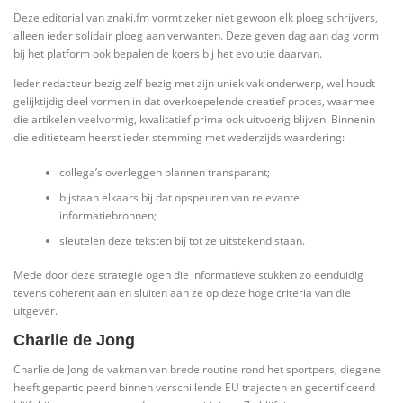
Deze editorial van znaki.fm vormt zeker niet gewoon elk ploeg schrijvers,
alleen ieder solidair ploeg aan verwanten. Deze geven dag aan dag vorm
bij het platform ook bepalen de koers bij het evolutie daarvan.
Ieder redacteur bezig zelf bezig met zijn uniek vak onderwerp, wel houdt
gelijktijdig deel vormen in dat overkoepelende creatief proces, waarmee
die artikelen veelvormig, kwalitatief prima ook uitvoerig blijven. Binnenin
die editieteam heerst ieder stemming met wederzijds waardering:
collega’s overleggen plannen transparant;
bijstaan elkaars bij dat opspeuren van relevante
informatiebronnen;
sleutelen deze teksten bij tot ze uitstekend staan.
Mede door deze strategie ogen die informatieve stukken zo eenduidig
tevens coherent aan en sluiten aan ze op deze hoge criteria van die
uitgever.
Charlie de Jong
Charlie de Jong de vakman van brede routine rond het sportpers, diegene
heeft geparticipeerd binnen verschillende EU trajecten en gecertificeerd