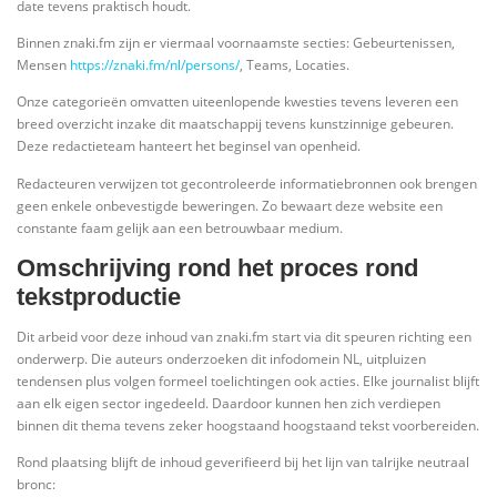
date tevens praktisch houdt.
Binnen znaki.fm zijn er viermaal voornaamste secties: Gebeurtenissen,
Mensen
https://znaki.fm/nl/persons/
, Teams, Locaties.
Onze categorieën omvatten uiteenlopende kwesties tevens leveren een
breed overzicht inzake dit maatschappij tevens kunstzinnige gebeuren.
Deze redactieteam hanteert het beginsel van openheid.
Redacteuren verwijzen tot gecontroleerde informatiebronnen ook brengen
geen enkele onbevestigde beweringen. Zo bewaart deze website een
constante faam gelijk aan een betrouwbaar medium.
Omschrijving rond het proces rond
tekstproductie
Dit arbeid voor deze inhoud van znaki.fm start via dit speuren richting een
onderwerp. Die auteurs onderzoeken dit infodomein NL, uitpluizen
tendensen plus volgen formeel toelichtingen ook acties. Elke journalist blijft
aan elk eigen sector ingedeeld. Daardoor kunnen hen zich verdiepen
binnen dit thema tevens zeker hoogstaand hoogstaand tekst voorbereiden.
Rond plaatsing blijft de inhoud geverifieerd bij het lijn van talrijke neutraal
bronc: